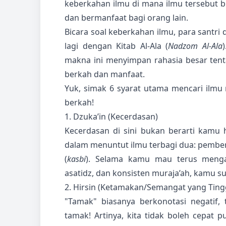
keberkahan ilmu di mana ilmu tersebut bi
dan bermanfaat bagi orang lain.
Bicara soal keberkahan ilmu, para santri 
lagi dengan Kitab Al-Ala (
Nadzom Al-Ala
makna ini menyimpan rahasia besar ten
berkah dan manfaat.
Yuk, simak 6 syarat utama mencari ilmu 
berkah!
1. Dzuka’in (Kecerdasan)
Kecerdasan di sini bukan berarti kamu h
dalam menuntut ilmu terbagi dua: pemberi
(
kasbi
). Selama kamu mau terus menga
asatidz, dan konsisten muraja’ah, kamu s
2. Hirsin (Ketamakan/Semangat yang Ting
"Tamak" biasanya berkonotasi negatif, 
tamak! Artinya, kita tidak boleh cepat 