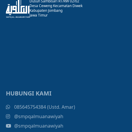
Dusun Sambisari RT/RW 02/02
Desa Ceweng Kecamatan Diwek
Kabupaten Jombang
Jawa Timur
HUBUNGI KAMI
085645754384 (Ustd. Amar)
@smpqalmuanawiyah
@smpqalmuanawiyah