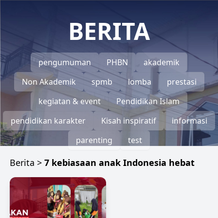
BERITA
pengumuman
PHBN
akademik
Non Akademik
spmb
lomba
prestasi
kegiatan & event
Pendidikan Islam
pendidikan karakter
Kisah inspiratif
informasi
parenting
test
Berita
>
7 kebiasaan anak Indonesia hebat