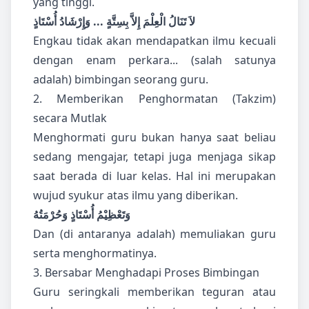
yang tinggi.
لاَ تَنَالُ الْعِلْمَ إِلاَّ بِسِتَّةٍ ... وَإِرْشَادُ أُسْتَاذٍ
Engkau tidak akan mendapatkan ilmu kecuali
dengan enam perkara... (salah satunya
adalah) bimbingan seorang guru.
2. Memberikan Penghormatan (Takzim)
secara Mutlak
Menghormati guru bukan hanya saat beliau
sedang mengajar, tetapi juga menjaga sikap
saat berada di luar kelas. Hal ini merupakan
wujud syukur atas ilmu yang diberikan.
وَتَعْظِيْمُ أُسْتَاذٍ وَحُرْمَتُهُ
Dan (di antaranya adalah) memuliakan guru
serta menghormatinya.
3. Bersabar Menghadapi Proses Bimbingan
Guru seringkali memberikan teguran atau