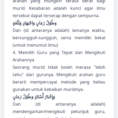
arahan yang mungkin terasa berat bagi
murid. Kesabaran adalah kunci agar ilmu
tersebut dapat terserap dengan sempurna.
وَطُوْلُ زَمَانٍ وَاجْتِهَادٍ وَبُلْغَةٍ
Dan (di antaranya adalah) lamanya waktu,
bersungguh-sungguh, serta memiliki bekal
(untuk menuntut ilmu)
4. Memilih Guru yang Tepat dan Mengikuti
Arahannya
Seorang murid tidak boleh merasa "lebih
tahu" dari gurunya. Mengikuti arahan guru
berarti mempercayai metode yang beliau
gunakan untuk kebaikan muridnya.
وَإِخْبَارُ أُسْتَاذٍ وَطُوْلُ زَمَانٍ
Dan (di antaranya adalah)
mendengarkan/mengikuti petunjuk guru,