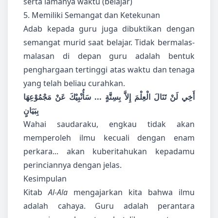
serta lamanya waktu (belajar)
5. Memiliki Semangat dan Ketekunan
Adab kepada guru juga dibuktikan dengan
semangat murid saat belajar. Tidak bermalas-
malasan di depan guru adalah bentuk
penghargaan tertinggi atas waktu dan tenaga
yang telah beliau curahkan.
أَخِي لَنْ تَنَالَ الْعِلْمَ إِلاَّ بِسِتَّةٍ ... سَأُنْبِيْكَ عَنْ مَجْمُوْعِهَا
بِبَيَانٍ
Wahai saudaraku, engkau tidak akan
memperoleh ilmu kecuali dengan enam
perkara... akan kuberitahukan kepadamu
perinciannya dengan jelas.
Kesimpulan
Kitab
Al-Ala
mengajarkan kita bahwa ilmu
adalah cahaya. Guru adalah perantara