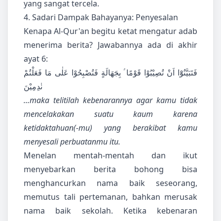
yang sangat tercela.
4. Sadari Dampak Bahayanya: Penyesalan
Kenapa Al-Qur'an begitu ketat mengatur adab
menerima berita? Jawabannya ada di akhir
ayat 6:
فَتَبَيَّنُوْٓا اَنْ تُصِيْبُوْا قَوْمًا ۢ بِجَهَالَةٍ فَتُصْبِحُوْا عَلٰى مَا فَعَلْتُمْ
نٰدِمِيْنَ
...maka telitilah kebenarannya agar kamu tidak
mencelakakan suatu kaum karena
ketidaktahuan(-mu) yang berakibat kamu
menyesali perbuatanmu itu.
Menelan mentah-mentah dan ikut
menyebarkan berita bohong bisa
menghancurkan nama baik seseorang,
memutus tali pertemanan, bahkan merusak
nama baik sekolah. Ketika kebenaran