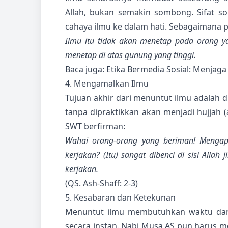
Allah, bukan semakin sombong. Sifat 
cahaya ilmu ke dalam hati. Sebagaimana
Ilmu itu tidak akan menetap pada orang y
menetap di atas gunung yang tinggi.
Baca juga:
Etika Bermedia Sosial: Menjaga
4. Mengamalkan Ilmu
Tujuan akhir dari menuntut ilmu adalah d
tanpa dipraktikkan akan menjadi hujjah 
SWT berfirman:
Wahai orang-orang yang beriman! Menga
kerjakan? (Itu) sangat dibenci di sisi All
kerjakan.
(QS. Ash-Shaff: 2-3)
5. Kesabaran dan Ketekunan
Menuntut ilmu membutuhkan waktu dan 
secara instan. Nabi Musa AS pun harus 