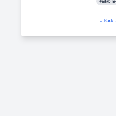
#adab me
← Back 