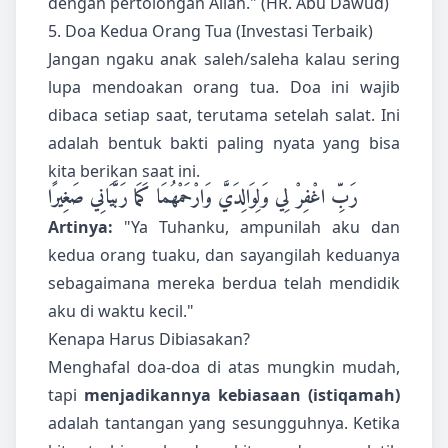
dengan pertolongan Allah." (HR. Abu Dawud)
5. Doa Kedua Orang Tua (Investasi Terbaik)
Jangan ngaku anak saleh/saleha kalau sering
lupa mendoakan orang tua. Doa ini wajib
dibaca setiap saat, terutama setelah salat. Ini
adalah bentuk bakti paling nyata yang bisa
kita berikan saat ini.
رَبِّ اغْفِرْ لِي وَلِوَالِدَيَّ وَارْحَمْهُمَا كَمَا رَبَّيَانِي صَغِيرًا
Artinya:
"Ya Tuhanku, ampunilah aku dan
kedua orang tuaku, dan sayangilah keduanya
sebagaimana mereka berdua telah mendidik
aku di waktu kecil."
Kenapa Harus Dibiasakan?
Menghafal doa-doa di atas mungkin mudah,
tapi
menjadikannya kebiasaan (istiqamah)
adalah tantangan yang sesungguhnya. Ketika