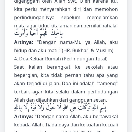
digenggam oleh Allah Swt. Oleh karena itu,
kita perlu menyerahkan diri dan memohon
perlindungan-Nya sebelum memejamkan
mata agar tidur kita aman dan bernilai pahala.
بِاسْمِكَ اللَّهُمَّ أَحْيَا وَأَمُوتُ
Artinya:
"Dengan nama-Mu ya Allah, aku
hidup dan aku mati." (HR. Bukhari & Muslim)
4. Doa Keluar Rumah (Perlindungan Total)
Saat kalian berangkat ke sekolah atau
bepergian, kita tidak pernah tahu apa yang
akan terjadi di jalan. Doa ini adalah "tameng"
terbaik agar kita selalu dalam perlindungan
Allah dan dijauhkan dari gangguan setan.
بِسْمِ اللَّهِ تَوَكَّلْتُ عَلَى اللَّهِ لَا حَوْلَ وَلَا قُوَّةَ إِلَّا بِاللَّهِ
Artinya:
"Dengan nama Allah, aku bertawakal
kepada Allah. Tiada daya dan kekuatan kecuali