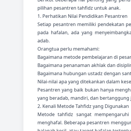
pilihan pesantren tahfidz untuk anak.
1. Perhatikan Nilai Pendidikan Pesantren
Setiap pesantren memiliki pendekatan pe
pada hafalan, ada yang menyeimbangka
adab.
Orangtua perlu memahami:
Bagaimana metode pembelajaran di pesa
Bagaimana penanaman akhlak dan disipli
Bagaimana hubungan ustadz dengan sant
Nilai-nilai apa yang ditekankan dalam kes
Pesantren yang baik bukan hanya menghas
yang beradab, mandiri, dan bertanggung 
2. Kenali Metode Tahfidz yang Digunakan
Metode tahfidz sangat mempengaruh
menghafal. Beberapa pesantren mengguna
halaqah kecil, atau target hafalan tertent