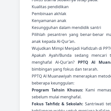
Kualitas pendidikan
Pembinaan akhlak
Kenyamanan anak
Kesungguhan dalam mendidik santri
Pilihlah pesantren yang benar-benar 
anak kepada Al-Qur’an.
Wujudkan Mimpi Menjadi Hafidzah di PP
Apakah Ayah/Bunda sedang mencari te
menghafal Al-Qur’an?
PPTQ Al Muan
bimbingan yang fokus dan terarah.
PPTQ Al Muanawiyah menerapkan metode 
beberapa keunggulan:
Program Tahsin Khusus:
Kami memasti
sebelum mulai menghafal.
Fokus Tahfidz & Sekolah:
Santriwati te
kehilangan waktu untuk menjaga hafalan.