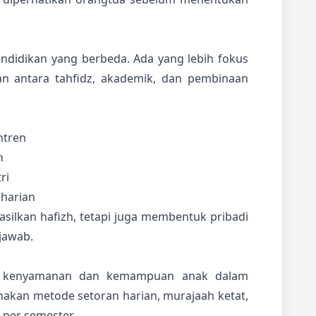
ndidikan yang berbeda. Ada yang lebih fokus
n antara tahfidz, akademik, dan pembinaan
ntren
n
ri
eharian
ilkan hafizh, tetapi juga membentuk pribadi
jawab.
i kenyamanan dan kemampuan anak dalam
kan metode setoran harian, murajaah ketat,
u per semester.