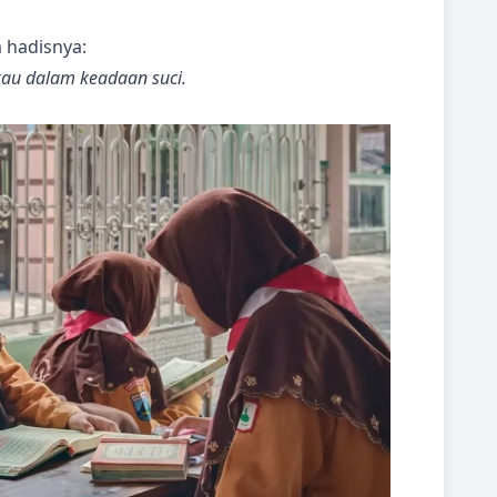
 hadisnya:
kau dalam keadaan suci.