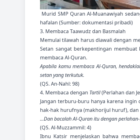
Murid SMP Quran Al-Muanawiyah sedang
hafalan (Sumber: dokumentasi pribadi)
3. Membaca Taawudz dan Basmalah
Memulai tilawah harus diawali dengan me
Setan sangat berkepentingan membuat ki
membaca Al-Quran.
Apabila kamu membaca Al-Quran, hendaklah
setan yang terkutuk.
(QS. An-Nahl: 98)
4. Membaca dengan
Tartil
(Perlahan dan Je
Jangan terburu-buru hanya karena ingin 
hak-hak hurufnya (makhorijul huruf), da
...Dan bacalah Al-Quran itu dengan perlahan-la
(QS. Al-Muzzammil: 4)
Ibnu Katsir menjelaskan bahwa memba