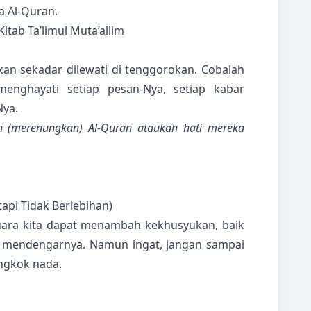
 Al-Quran.
tab Ta’limul Muta’allim
an sekadar dilewati di tenggorokan. Cobalah
nghayati setiap pesan-Nya, setiap kabar
Nya.
 (merenungkan) Al-Quran ataukah hati mereka
api Tidak Berlebihan)
ara kita dapat menambah kekhusyukan, baik
ng mendengarnya. Namun ingat, jangan sampai
ngkok nada.