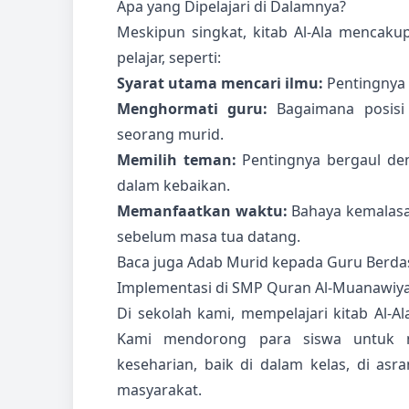
Apa yang Dipelajari di Dalamnya?
Meskipun singkat, kitab Al-Ala mencaku
pelajar, seperti:
Syarat utama mencari ilmu:
Pentingnya 
Menghormati guru:
Bagaimana posisi 
seorang murid.
Memilih teman:
Pentingnya bergaul den
dalam kebaikan.
Memanfaatkan waktu:
Bahaya kemalas
sebelum masa tua datang.
Baca juga
Adab Murid kepada Guru Berdas
Implementasi di SMP Quran Al-Muanawiy
Di sekolah kami, mempelajari kitab Al-Al
Kami mendorong para siswa untuk meng
keseharian, baik di dalam kelas, di asr
masyarakat.