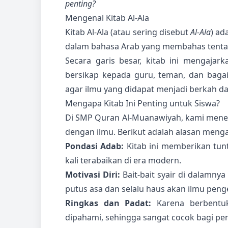
penting?
Mengenal Kitab Al-Ala
Kitab Al-Ala (atau sering disebut
Al-Ala
) ad
dalam bahasa Arab yang membahas tentang
Secara garis besar, kitab ini mengaja
bersikap kepada guru, teman, dan baga
agar ilmu yang didapat menjadi berkah d
Mengapa Kitab Ini Penting untuk Siswa?
Di SMP Quran Al-Muanawiyah, kami menek
dengan ilmu. Berikut adalah alasan menga
Pondasi Adab:
Kitab ini memberikan tun
kali terabaikan di era modern.
Motivasi Diri:
Bait-bait syair di dalamny
putus asa dan selalu haus akan ilmu peng
Ringkas dan Padat:
Karena berbentuk
dipahami, sehingga sangat cocok bagi pem